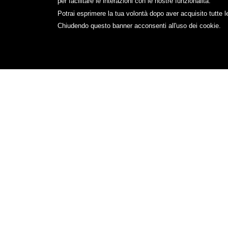
per facilitare le interazioni con le nostre funzionalità.
Potrai esprimere la tua volontà dopo aver acquisito tutte l
Chiudendo questo banner acconsenti all'uso dei cookie.