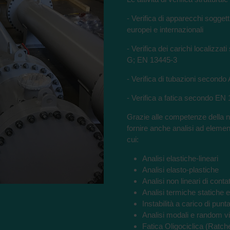
- Verifica di apparecchi soggetti
europei e internazionali
- Verifica dei carichi localizz
G; EN 13445-3
- Verifica di tubazioni secon
- Verifica a fatica secondo EN
Grazie alle competenze della n
fornire anche analisi ad elementi 
cui:
Analisi elastiche-lineari
Analisi elasto-plastiche
Analisi non lineari di conta
Analisi termiche statiche e
Instabilità a carico di punt
Analisi modali e random vi
Fatica Oligociclica (Ratche