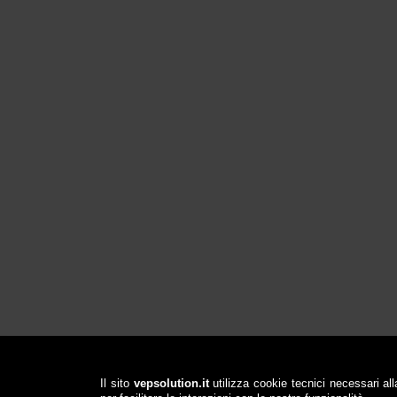
Il sito
vepsolution.it
utilizza cookie tecnici necessari all