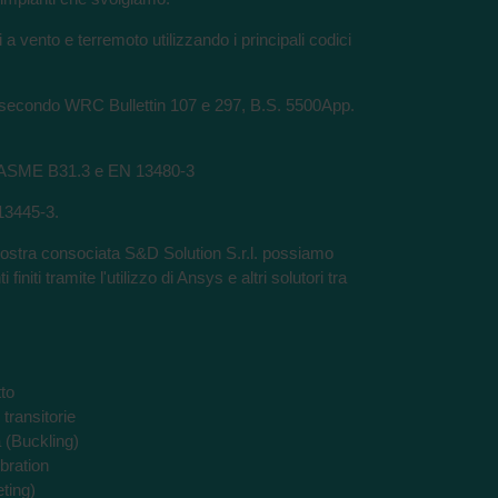
 a vento e terremoto utilizzando i principali codici
ati secondo WRC Bullettin 107 e 297, B.S. 5500App.
do ASME B31.3 e EN 13480-3
 13445-3.
ostra consociata S&D Solution S.r.l. possiamo
finiti tramite l'utilizzo di Ansys e altri solutori tra
tto
 transitorie
a (Buckling)
bration
ting)